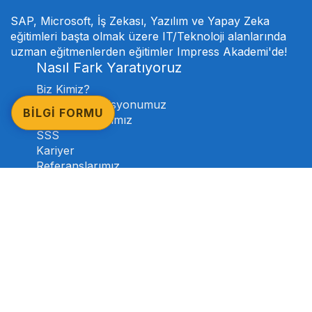
SAP, Microsoft, İş Zekası, Yazılım ve Yapay Zeka
eğitimleri başta olmak üzere IT/Teknoloji alanlarında
uzman eğitmenlerden eğitimler Impress Akademi'de!
Nasıl Fark Yaratıyoruz
Biz Kimiz?
Akademi Komisyonumuz
BİLGİ FORMU
Proje Ortaklarımız
SSS
Kariyer
Referanslarımız
Eğitimlerimiz
Eğitimlerimiz
SAP Eğitimleri
Microsoft Eğitimleri
İş Zekası Eğitimleri
Yazılım Eğitimleri
Yapay Zeka Eğitimleri
Tüm Eğitimlerimizi İnceleyin