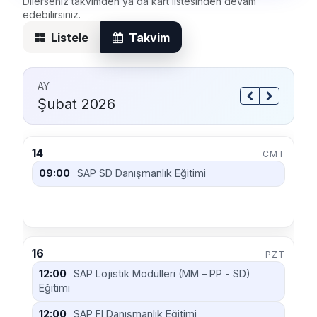
Dilerseniz takvimden ya da kart listesinden devam
edebilirsiniz.
Listele
Takvim
AY
Şubat 2026
14
CMT
09:00
SAP SD Danışmanlık Eğitimi
16
PZT
12:00
SAP Lojistik Modülleri (MM – PP - SD)
Eğitimi
12:00
SAP FI Danışmanlık Eğitimi