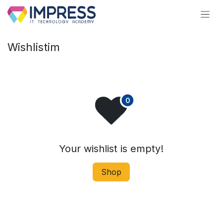
İçereği Atla
Wishlistim
Your wishlist is empty!
Shop