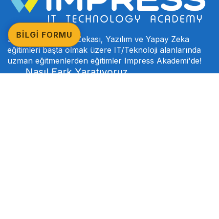
BİLGİ FORMU
SAP, Microsoft, İş Zekası, Yazılım ve Yapay Zeka
eğitimleri başta olmak üzere IT/Teknoloji alanlarında
uzman eğitmenlerden eğitimler Impress Akademi'de!
Nasıl Fark Yaratıyoruz
Biz Kimiz?
Akademi Komisyonumuz
Proje Ortaklarımız
SSS
Kariyer
Referanslarımız
Eğitimlerimiz
Eğitimlerimiz
SAP Eğitimleri
Microsoft Eğitimleri
İş Zekası Eğitimleri
Yazılım Eğitimleri