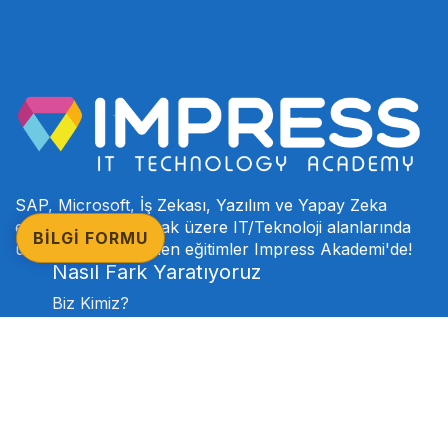
SAP, Microsoft, İş Zekası, Yazılım ve Yapay Zeka
eğitimleri başta olmak üzere IT/Teknoloji alanlarında
BİLGİ FORMU
uzman eğitmenlerden eğitimler Impress Akademi'de!
Nasıl Fark Yaratıyoruz
Biz Kimiz?
Akademi Komisyonumuz
Proje Ortaklarımız
SSS
Kariyer
Referanslarımız
Eğitimlerimiz