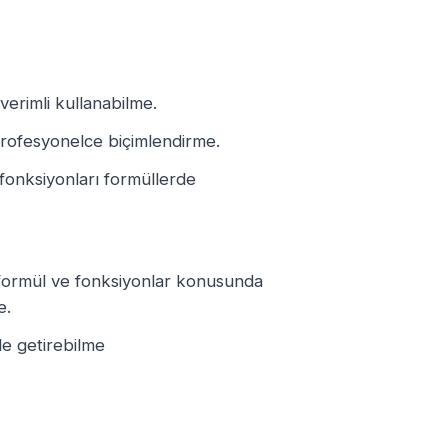
verimli kullanabilme.
profesyonelce biçimlendirme.
nksiyonları formüllerde
 formül ve fonksiyonlar konusunda
e.
ale getirebilme