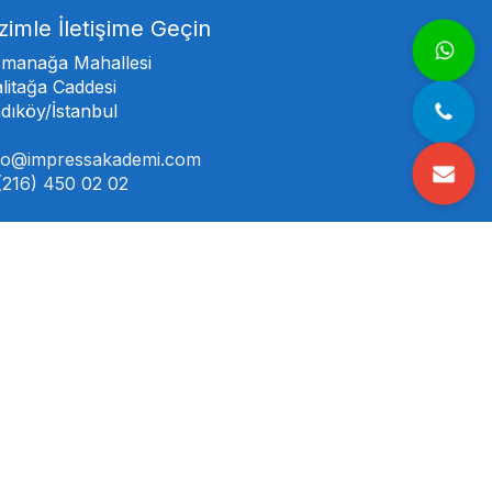
zimle İletişime Geçin
manağa Mahallesi
litağa Caddesi
dıköy/İstanbul
fo@impressakademi.com
(216) 450 02 02
zi takip edebilirsiniz