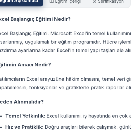
Eğitim Açıklaması
Eğitim İçeriği
Sertifikasyon
xcel Başlangıç Eğitimi Nedir?
xcel Başlangıç Eğitimi, Microsoft Excel'in temel kullanımı
asarlanmış, uygulamalı bir eğitim programıdır. Hücre işle
azdırma ayarlarına kadar Excel'in temel yapı taşları ele alın
ğitimin Amacı Nedir?
atılımcıların Excel arayüzüne hâkim olmasını, temel veri gir
apabilmesini, fonksiyonlar ve grafiklerle pratik raporlar o
eden Alınmalıdır?
Temel Yetkinlik:
Excel kullanımı, iş hayatında en çok ar
Hız ve Pratiklik:
Doğru araçları bilerek çalışmak, günlü