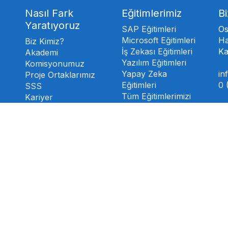
Nasıl Fark
Eğitimlerimiz
Bi
Yaratıyoruz
SAP Eğitimleri
Os
Microsoft Eğitimleri
Ha
Biz Kimiz?
İş Zekası Eğitimleri
Ka
Akademi
Yazılım Eğitimleri
Komisyonumuz
Yapay Zeka
in
Proje Ortaklarımız
Eğitimleri
0 
SSS
Tüm Eğitimlerimizi
Kariyer
İnceleyin
Bi
Referanslarımız
Eğitimlerimiz