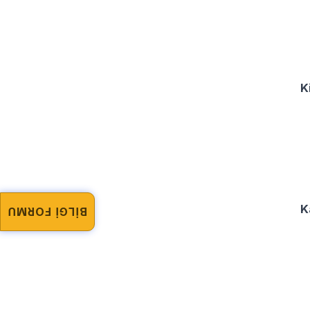
K
K
BİLGİ FORMU