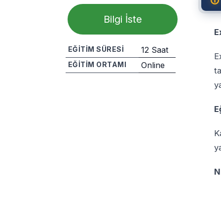
Bilgi İste
E
EĞITIM SÜRESI
12 Saat
E
EĞITIM ORTAMI
Online
t
y
Paylaş
E
K
y
N