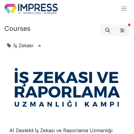
İçereği Atla
Courses
İş Zekası
×
AI Destekli İş Zekası ve Raporlama Uzmanlığı