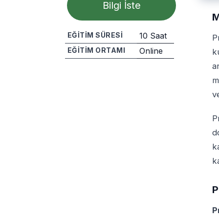
Bilgi İste
M
EĞITIM SÜRESI
10 Saat
P
EĞITIM ORTAMI
Online
k
a
Paylaş
m
v
P
d
k
k
P
P