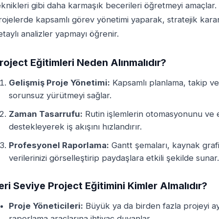
eknikleri gibi daha karmaşık becerileri öğretmeyi amaçlar. 
rojelerde kapsamlı görev yönetimi yaparak, stratejik kar
etaylı analizler yapmayı öğrenir.
roject Eğitimleri Neden Alınmalıdır?
Gelişmiş Proje Yönetimi:
Kapsamlı planlama, takip ve 
sorunsuz yürütmeyi sağlar.
Zaman Tasarrufu:
Rutin işlemlerin otomasyonunu ve 
destekleyerek iş akışını hızlandırır.
Profesyonel Raporlama:
Gantt şemaları, kaynak grafik
verilerinizi görselleştirip paydaşlara etkili şekilde sunar.
leri Seviye Project Eğitimini Kimler Almalıdır?
Proje Yöneticileri:
Büyük ya da birden fazla projeyi ay
raporlama araçlarına ihtiyaç duyanlar.