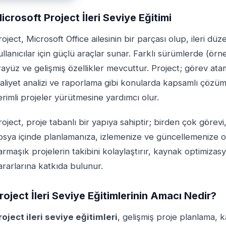
icrosoft Project İleri Seviye Eğitimi
roject, Microsoft Office ailesinin bir parçası olup, ileri d
ullanıcılar için güçlü araçlar sunar. Farklı sürümlerde (ö
rayüz ve gelişmiş özellikler mevcuttur. Project; görev at
aliyet analizi ve raporlama gibi konularda kapsamlı çözümle
erimli projeler yürütmesine yardımcı olur.
roject, proje tabanlı bir yapıya sahiptir; birden çok görev
osya içinde planlamanıza, izlemenize ve güncellemenize ola
armaşık projelerin takibini kolaylaştırır, kaynak optimizas
ararlarına katkıda bulunur.
roject İleri Seviye Eğitimlerinin Amacı Nedir?
roject ileri seviye eğitimleri
, gelişmiş proje planlama,