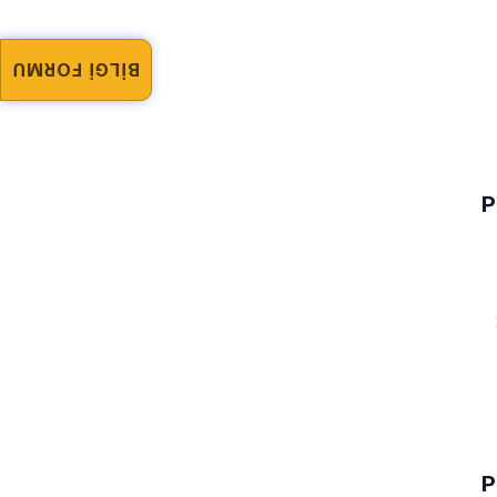
BİLGİ FORMU
P
P