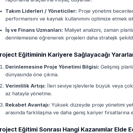
Takım Liderleri / Yöneticiler:
Proje yönetimi beceriler
performansını ve kaynak kullanımını optimize etmek is
İş ve Finans Uzmanları:
Maliyet analizini, zaman planl
derinlemesine öğrenerek projeleri daha stratejik şekil
roject Eğitiminin Kariyere Sağlayacağı Yararla
Derinlemesine Proje Yönetimi Bilgisi:
Gelişmiş planl
dünyasında öne çıkma.
Verimlilik Artışı:
İleri seviye işlevlerle büyük veya ço
az hatayla yönetme.
Rekabet Avantajı:
Yüksek düzeyde proje yönetimi yetk
arasında farklılaşma ve daha geniş kariyer fırsatlarına e
roject Eğitimi Sonrası Hangi Kazanımlar Elde Ed