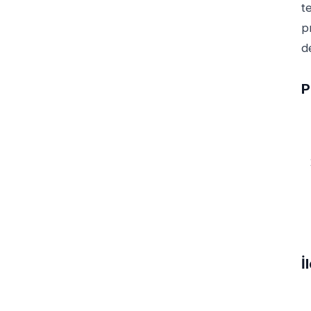
t
p
d
P
İ