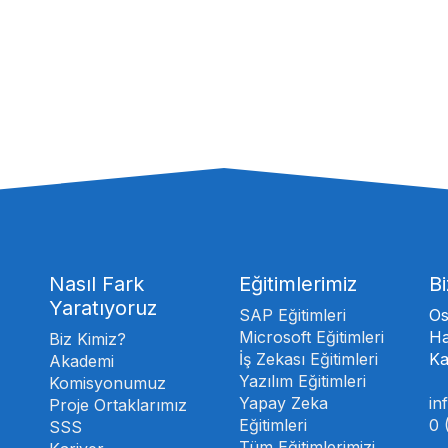
Nasıl Fark
Eğitimlerimiz
Bi
Yaratıyoruz
SAP Eğitimleri
Os
Microsoft Eğitimleri
Ha
Biz Kimiz?
İş Zekası Eğitimleri
Ka
Akademi
Yazılım Eğitimleri
Komisyonumuz
Yapay Zeka
in
Proje Ortaklarımız
Eğitimleri
0 
SSS
Tüm Eğitimlerimizi