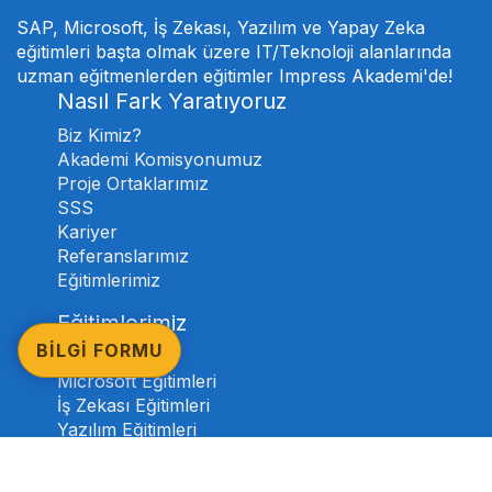
SAP, Microsoft, İş Zekası, Yazılım ve Yapay Zeka
eğitimleri başta olmak üzere IT/Teknoloji alanlarında
uzman eğitmenlerden eğitimler Impress Akademi'de!
Nasıl Fark Yaratıyoruz
Biz Kimiz?
Akademi Komisyonumuz
Proje Ortaklarımız
SSS
Kariyer
Referanslarımız
Eğitimlerimiz
Eğitimlerimiz
BİLGİ FORMU
SAP Eğitimleri
Microsoft Eğitimleri
İş Zekası Eğitimleri
Yazılım Eğitimleri
Yapay Zeka Eğitimleri
Tüm Eğitimlerimizi İnceleyin