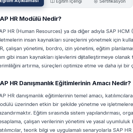
Eğitim Açıklaması
Eğitim İçeriği
Sertifikasyon
AP HR Modülü Nedir?
AP HR (Human Resources) ya da diğer adıyla SAP HCM 
şletmelerin insan kaynakları süreçlerini yönetmek için ku
R, çalışan yönetimi, bordro, izin yönetimi, eğitim planlama
lım gibi insan kaynakları işlevlerini dijitalleştirmeye olanak
erimliliğini artırma, süreçleri optimize etme ve daha iyi bi
AP HR Danışmanlık Eğitimlerinin Amacı Nedir?
AP HR danışmanlık eğitimlerinin temel amacı, katılımcılar
odülü üzerinden etkin bir şekilde yönetme ve işletmelere
azandırmaktır. Eğitim sırasında sistem yapılandırması, or
esaplama, çalışan verilerinin yönetimi ve yasal uyumluluk k
atılımcılar, teorik bilgi ve uygulamalı senaryolarla SAP H