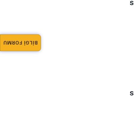
S
BİLGİ FORMU
S