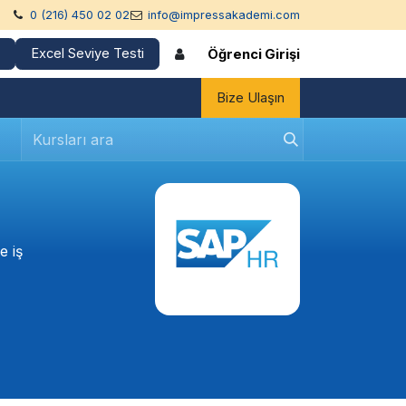
0 (216) 450 02 02
info@impressakademi.com
Excel Seviye Testi
Öğrenci Girişi
Bize Ulaşın
e iş