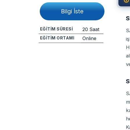
Bilgi İste
S
EĞITIM SÜRESI
20 Saat
S
EĞITIM ORTAMI
Online
i
H
Paylaş
a
v
S
S
m
k
h
K