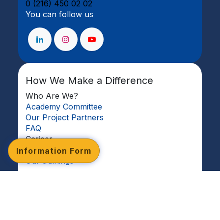
0 (216) 450 02 02
You can follow us
How We Make a Difference
Who Are We?
Academy Committee
Our Project Partners
FAQ
Carieer
Referance
Information Form
Our trainings
Our trainings
SAP Training