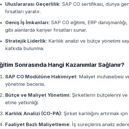
Uluslararası Geçerlilik
: SAP CO sertifikası, dünya gene
fırsatları yaratır.
Geniş İş İmkanları
: SAP CO eğitimi, ERP danışmanlığı,
gibi alanlarda kariyer fırsatları sunar.
Stratejik Liderlik
: Karlılık analizi ve bütçe yönetimi sa
katkıda bulunma.
ğitim Sonrasında Hangi Kazanımlar Sağlanır?
SAP CO Modülüne Hakimiyet
: Maliyet muhasebesi v
yönetme becerisi.
Bütçe ve Maliyet Yönetimi
: Şirketlerin bütçelerini v
etme yetkinliği.
Karlılık Analizi (CO-PA)
: Şirket karlılığını artırmak içi
Faaliyet Bazlı Maliyetleme
: İş süreçlerini analiz ede