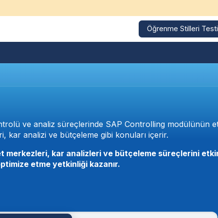
Öğrenme Stilleri Testi
Kurumsal Eğitimler
Eğitim Takvimi
Referanslarımız
i
trolü ve analiz süreçlerinde SAP Controlling modülünün etk
i, kar analizi ve bütçeleme gibi konuları içerir.
 merkezleri, kar analizleri ve bütçeleme süreçlerini etki
ptimize etme yetkinliği kazanır.