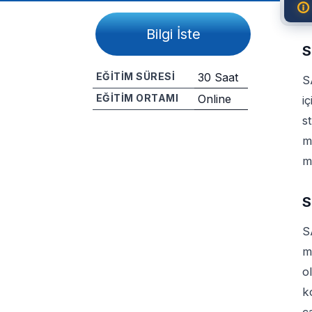
Bilgi İste
S
EĞITIM SÜRESI
30 Saat
S
EĞITIM ORTAMI
Online
i
s
Paylaş
m
m
S
S
m
o
k