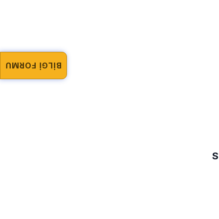
BİLGİ FORMU
S