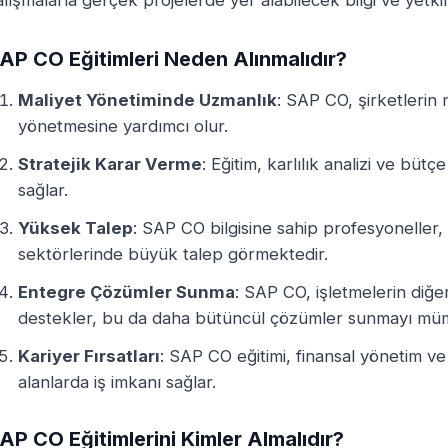
alışmalarla gerçek projelerde yer alabilecek bilgi ve yetkinl
AP CO Eğitimleri Neden Alınmalıdır?
Maliyet Yönetiminde Uzmanlık
: SAP CO, şirketlerin m
yönetmesine yardımcı olur.
Stratejik Karar Verme
: Eğitim, karlılık analizi ve bütç
sağlar.
Yüksek Talep
: SAP CO bilgisine sahip profesyoneller, ö
sektörlerinde büyük talep görmektedir.
Entegre Çözümler Sunma
: SAP CO, işletmelerin diğe
destekler, bu da daha bütüncül çözümler sunmayı müm
Kariyer Fırsatları
: SAP CO eğitimi, finansal yönetim ve 
alanlarda iş imkanı sağlar.
AP CO Eğitimlerini Kimler Almalıdır?