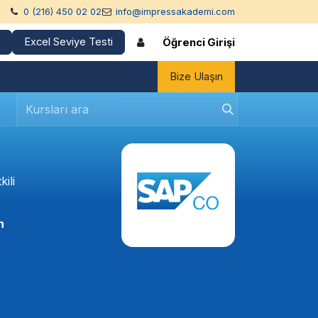
0 (216) 450 02 02
info@impressakademi.com
Excel Seviye Testi
Öğrenci Girişi
Bize Ulaşın
ili
n