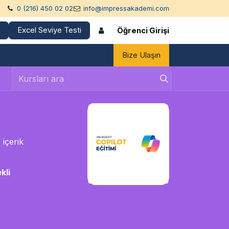
0 (216) 450 02 02
info@impressakademi.com
Excel Seviye Testi
Öğrenci Girişi
Bize Ulaşın
 içerik
kli