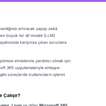
tkenliğinizi artıracak yapay zekâ
rilen büyük bir dil modeli (LLM)
 hayatınızda karşınıza çıkan sorunlara
 optimize etmelerine yardımcı olmak için
soft 365 uygulamalarıyla entegre
ibi süreçlerde kullanıcıların işlerini
 Çalışır?
eams
,
Loop
ve diğer
Microsoft 365