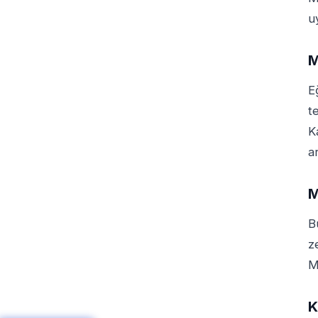
u
M
E
t
K
a
M
B
z
M
K