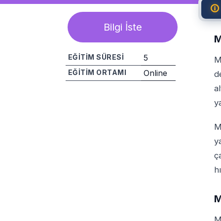
Bilgi İste
M
EĞITIM SÜRESI
5
M
EĞITIM ORTAMI
Online
d
a
Paylaş
y
M
y
ç
h
M
M