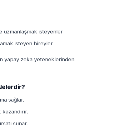
r
nde uzmanlaşmak isteyenler
ğlamak isteyen bireyler
t’un yapay zeka yeteneklerinden
Nelerdir?
ma sağlar.
 kazandırır.
ırsatı sunar.