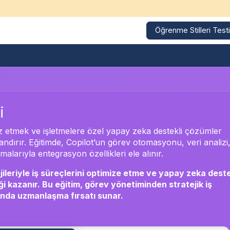
Öğrenme Stilleri Testi
Kurumsal Eğitimler
Eğitim Takvimi
Referanslarımız
i
aliz etmek ve işletmelere özel yapay zeka destekli çözümler
azandırır. Eğitimde, Copilot’un görev otomasyonu, veri analizi,
alarıyla entegrasyon özellikleri ele alınır.
jileriyle iş süreçlerini optimize etme ve yapay zeka deste
iği kazanır. Bu eğitim, görev yönetiminden stratejik iş
anda uzmanlaşma fırsatı sunar.