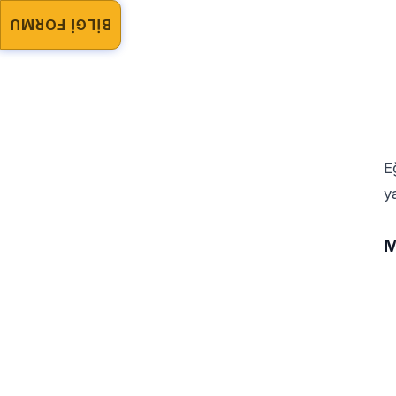
BİLGİ FORMU
E
y
M