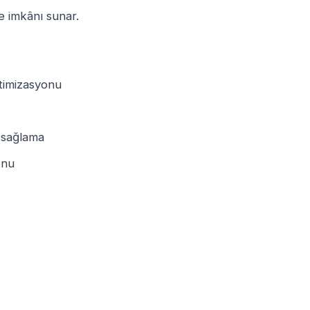
e imkânı sunar.
ptimizasyonu
k sağlama
onu